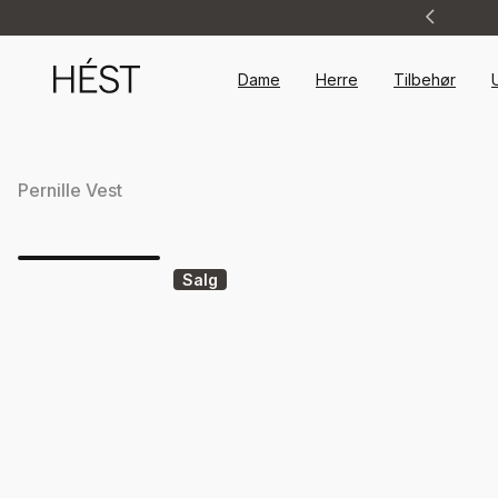
Announcement
1
of
2
Dame
Herre
Tilbehør
Pernille Vest
Salg