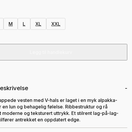
M
L
XL
XXL
Legg til handlekurv
eskrivelse
appede vesten med V-hals er laget i en myk alpakka-
r en lun og behagelig følelse. Ribbestruktur og rå
t moderne og teksturert uttrykk. Et stilrent lag-på-lag-
ilfører antrekket en oppdatert edge.