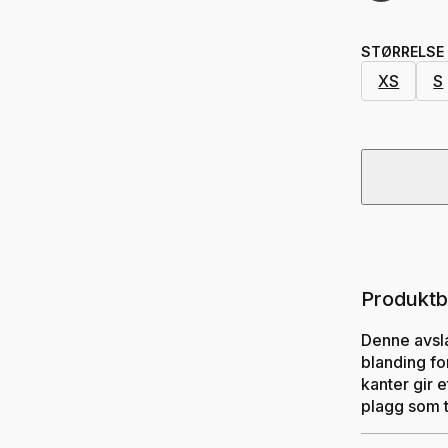
STØRRELSE
XS
S
Produktb
Denne avsl
blanding fo
kanter gir e
plagg som t