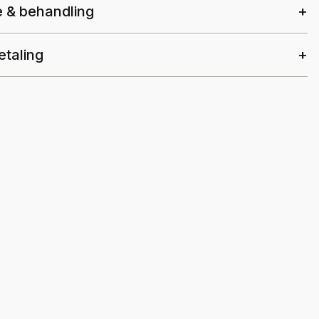
e & behandling
etaling