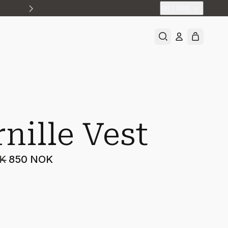
NO
/
NOK
rnille Vest
OK
850 NOK