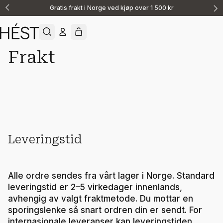
Gratis frakt i Norge ved kjøp over 1 500 kr
Announcement
1
of
2
Frakt
Kundeservice
Levering
Leveringstid
Alle ordre sendes fra vårt lager i Norge. Standard
leveringstid er 2–5 virkedager innenlands,
avhengig av valgt fraktmetode. Du mottar en
sporingslenke så snart ordren din er sendt. For
internasjonale leveranser kan leveringstiden