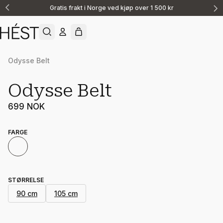
Gratis frakt i Norge ved kjøp over 1 500 kr
Announcement
1
of
2
Odysse Belt
Odysse Belt
699 NOK
FARGE
STØRRELSE
90 cm
105 cm