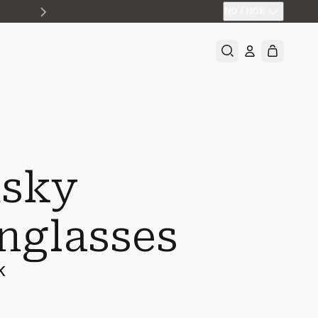
NO
/
NOK
sky
nglasses
K