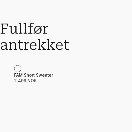
Fullfør
antrekket
Product name
Price
FAM Short Sweater
2 499 NOK