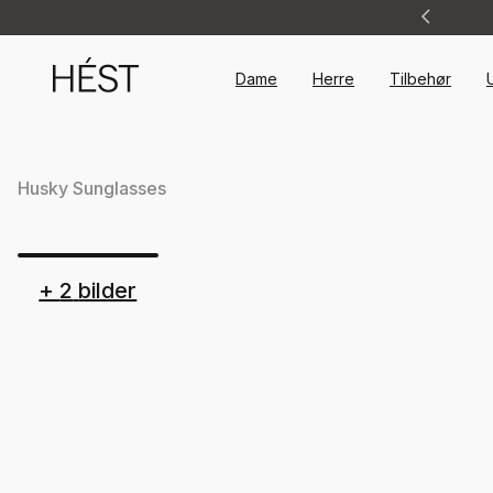
Announcement
1
of
2
Dame
Herre
Tilbehør
Husky Sunglasses
+
2
bilder