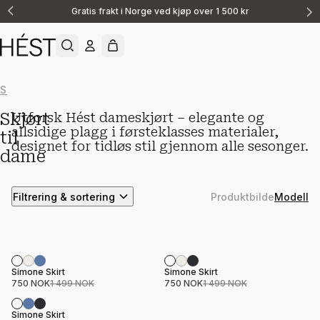
Gratis frakt i Norge ved kjøp over 1 500 kr
Announcement
1
of
2
Show All
Nyheter
Skjorter og bluser
lin
Topper
Bukser
Loungewear
Skjørt
Utforsk Hést dameskjørt – elegante og
allsidige plagg i førsteklasses materialer,
til
designet for tidløs stil gjennom alle sesonger.
dame
Filtrering & sortering
Produktbilde
Modell
Salg
Salg
Product name
Price
Product name
Price
Simone Skirt
Simone Skirt
750 NOK
1 499 NOK
750 NOK
1 499 NOK
Salg
Product name
Price
Simone Skirt